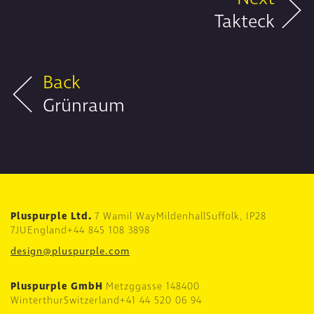
Takteck
Back
Grünraum
Pluspurple Ltd.
7 Wamil Way
Mildenhall
Suffolk, IP28
7JU
England
+44 845 108 3898
design@pluspurple.com
Pluspurple GmbH
Metzggasse 14
8400
Winterthur
Switzerland
+41 44 520 06 94